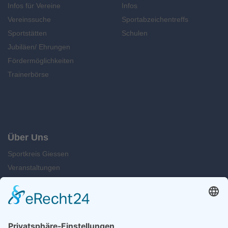
Infos für Vereine
Infos
Vereinssuche
Sportabzeichentreffs
Sportstätten
Schulen
Jubiläen/ Ehrungen
Fördermöglichkeiten
Trainerbörse
Über Uns
Sportkreis Giessen
Veranstaltungen
News
Kontakt
Suche